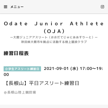
メニュー
Ｏｄａｔｅ Ｊｕｎｉｏｒ Ａｔｈｌｅｔｅ
（ＯＪＡ）
ー大館ジュニアアスリート（おおだてじゅにああすりーと）ー
秋田県大館市を拠点に活動する陸上競技クラブ
練習日程表
2021-09-01 (水) 17:00～19:
小学生アスリート練習日
00
【長根山】平日アスリート練習日
＠長根山陸上競技場