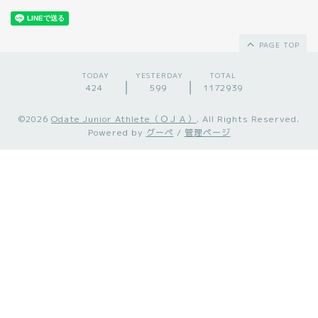
PAGE TOP
TODAY
YESTERDAY
TOTAL
424
599
1172939
©2026
Odate Junior Athlete（ＯＪＡ）
. All Rights Reserved.
Powered by
グーペ
/
管理ページ