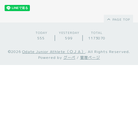
PAGE TOP
TODAY
YESTERDAY
TOTAL
555
599
1173070
©2026
Odate Junior Athlete（ＯＪＡ）
. All Rights Reserved.
Powered by
グーペ
/
管理ページ