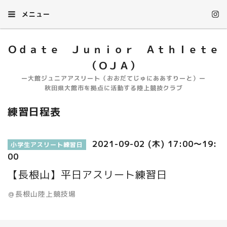
メニュー
Ｏｄａｔｅ Ｊｕｎｉｏｒ Ａｔｈｌｅｔｅ
（ＯＪＡ）
ー大館ジュニアアスリート（おおだてじゅにああすりーと）ー
秋田県大館市を拠点に活動する陸上競技クラブ
練習日程表
2021-09-02 (木) 17:00～19:
小学生アスリート練習日
00
【長根山】平日アスリート練習日
＠長根山陸上競技場