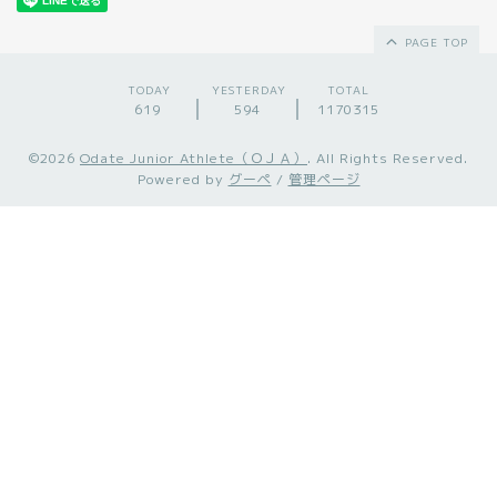
PAGE TOP
TODAY
YESTERDAY
TOTAL
619
594
1170315
©2026
Odate Junior Athlete（ＯＪＡ）
. All Rights Reserved.
Powered by
グーペ
/
管理ページ