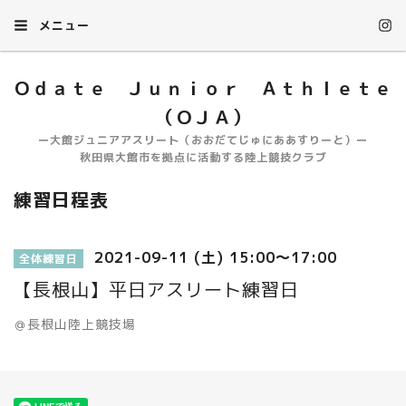
メニュー
Ｏｄａｔｅ Ｊｕｎｉｏｒ Ａｔｈｌｅｔｅ
（ＯＪＡ）
ー大館ジュニアアスリート（おおだてじゅにああすりーと）ー
秋田県大館市を拠点に活動する陸上競技クラブ
練習日程表
2021-09-11 (土) 15:00～17:00
全体練習日
【長根山】平日アスリート練習日
＠長根山陸上競技場