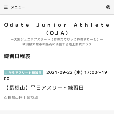
メニュー
Ｏｄａｔｅ Ｊｕｎｉｏｒ Ａｔｈｌｅｔｅ
（ＯＪＡ）
ー大館ジュニアアスリート（おおだてじゅにああすりーと）ー
秋田県大館市を拠点に活動する陸上競技クラブ
練習日程表
2021-09-22 (水) 17:00～19:
小学生アスリート練習日
00
【長根山】平日アスリート練習日
＠長根山陸上競技場