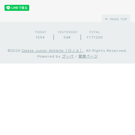
PAGE TOP
TODAY
YESTERDAY
TOTAL
1554
594
1171250
©2026
Odate Junior Athlete（ＯＪＡ）
. All Rights Reserved.
Powered by
グーペ
/
管理ページ