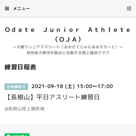
メニュー
Ｏｄａｔｅ Ｊｕｎｉｏｒ Ａｔｈｌｅｔｅ
（ＯＪＡ）
ー大館ジュニアアスリート（おおだてじゅにああすりーと）ー
秋田県大館市を拠点に活動する陸上競技クラブ
練習日程表
2021-09-18 (土) 15:00～17:00
全体練習日
【長根山】平日アスリート練習日
@長根山陸上競技場