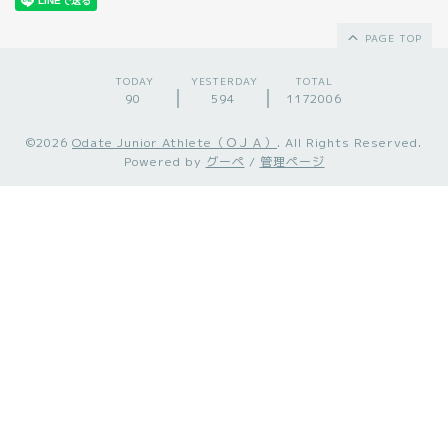
PAGE TOP
TODAY
YESTERDAY
TOTAL
90
594
1172006
©2026
Odate Junior Athlete（ＯＪＡ）
. All Rights Reserved.
Powered by
グーペ
/
管理ページ