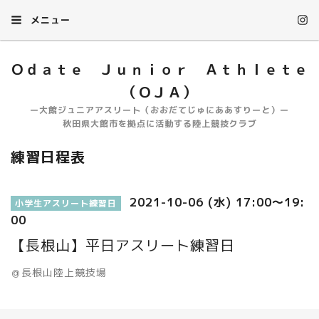
メニュー
Ｏｄａｔｅ Ｊｕｎｉｏｒ Ａｔｈｌｅｔｅ
（ＯＪＡ）
ー大館ジュニアアスリート（おおだてじゅにああすりーと）ー
秋田県大館市を拠点に活動する陸上競技クラブ
練習日程表
2021-10-06 (水) 17:00～19:
小学生アスリート練習日
00
【長根山】平日アスリート練習日
＠長根山陸上競技場