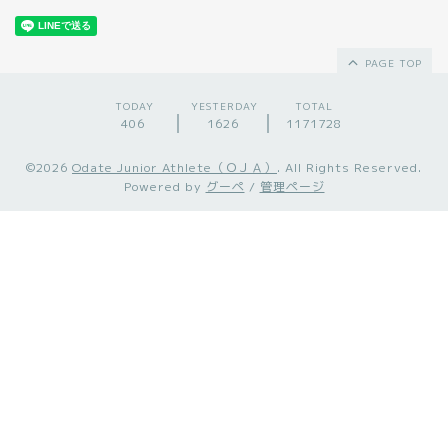
PAGE TOP
TODAY
YESTERDAY
TOTAL
406
1626
1171728
©2026
Odate Junior Athlete（ＯＪＡ）
. All Rights Reserved.
Powered by
グーペ
/
管理ページ