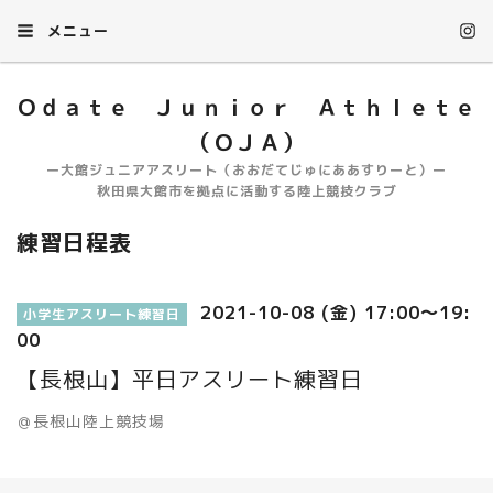
メニュー
Ｏｄａｔｅ Ｊｕｎｉｏｒ Ａｔｈｌｅｔｅ
（ＯＪＡ）
ー大館ジュニアアスリート（おおだてじゅにああすりーと）ー
秋田県大館市を拠点に活動する陸上競技クラブ
練習日程表
2021-10-08 (金) 17:00～19:
小学生アスリート練習日
00
【長根山】平日アスリート練習日
＠長根山陸上競技場