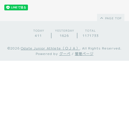
PAGE TOP
TODAY
YESTERDAY
TOTAL
411
1626
1171733
©2026
Odate Junior Athlete（ＯＪＡ）
. All Rights Reserved.
Powered by
グーペ
/
管理ページ