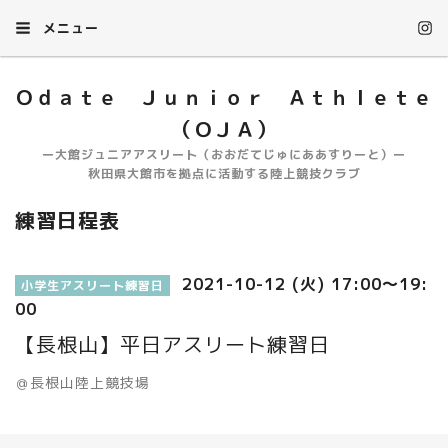
メニュー
Ｏｄａｔｅ Ｊｕｎｉｏｒ Ａｔｈｌｅｔｅ
（ＯＪＡ）
ー大館ジュニアアスリート（おおだてじゅにああすりーと）ー
秋田県大館市を拠点に活動する陸上競技クラブ
練習日程表
2021-10-12 (火) 17:00～19:
小学生アスリート練習日
00
【長根山】平日アスリート練習日
＠長根山陸上競技場