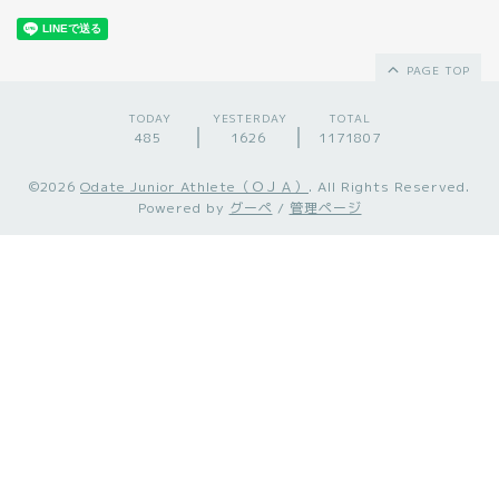
PAGE TOP
TODAY
YESTERDAY
TOTAL
485
1626
1171807
©2026
Odate Junior Athlete（ＯＪＡ）
. All Rights Reserved.
Powered by
グーペ
/
管理ページ