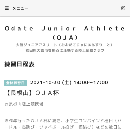
メニュー
Ｏｄａｔｅ Ｊｕｎｉｏｒ Ａｔｈｌｅｔｅ
（ＯＪＡ）
ー大館ジュニアアスリート（おおだてじゅにああすりーと）ー
秋田県大館市を拠点に活動する陸上競技クラブ
練習日程表
2021-10-30 (土) 14:00～17:00
全体練習日
【長根山】ＯＪＡ杯
＠長根山陸上競技場
※昨年行ったＯＪＡ杯に続き、小学生コンバインド種目（ハ
ードル・高跳び・ジャベボール投げ・幅跳び）などを数日に