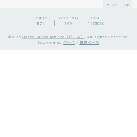
PAGE TOP
TODAY
YESTERDAY
TOTAL
571
599
1173086
©2026
Odate Junior Athlete（ＯＪＡ）
. All Rights Reserved.
Powered by
グーペ
/
管理ページ