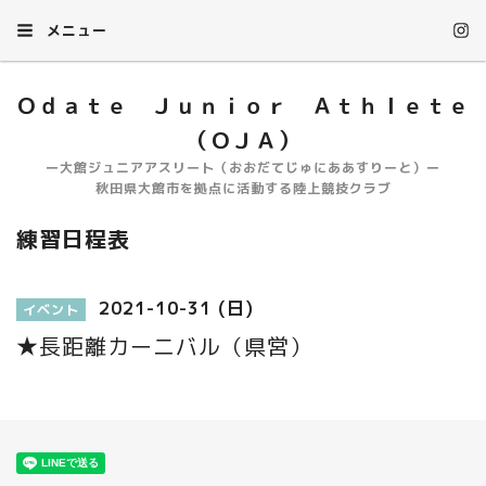
メニュー
Ｏｄａｔｅ Ｊｕｎｉｏｒ Ａｔｈｌｅｔｅ
（ＯＪＡ）
ー大館ジュニアアスリート（おおだてじゅにああすりーと）ー
秋田県大館市を拠点に活動する陸上競技クラブ
練習日程表
2021-10-31 (日)
イベント
★長距離カーニバル（県営）