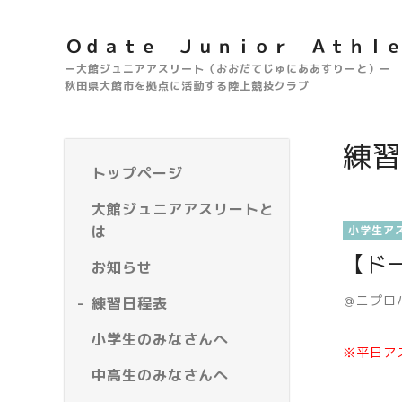
Ｏｄａｔｅ Ｊｕｎｉｏｒ Ａｔｈｌ
ー大館ジュニアアスリート（おおだてじゅにああすりーと）ー
秋田県大館市を拠点に活動する陸上競技クラブ
練習
トップページ
大館ジュニアアスリートと
は
小学生ア
【ド
お知らせ
＠ニプロ
練習日程表
小学生のみなさんへ
※平日ア
中高生のみなさんへ