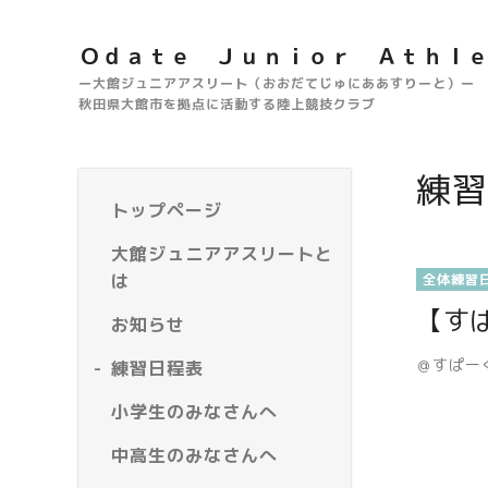
Ｏｄａｔｅ Ｊｕｎｉｏｒ Ａｔｈｌ
ー大館ジュニアアスリート（おおだてじゅにああすりーと）ー
秋田県大館市を拠点に活動する陸上競技クラブ
練習
トップページ
大館ジュニアアスリートと
は
全体練習
【す
お知らせ
＠すぱー
練習日程表
小学生のみなさんへ
中高生のみなさんへ