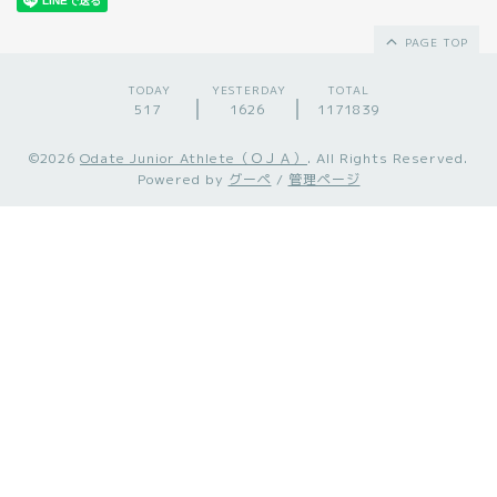
PAGE TOP
TODAY
YESTERDAY
TOTAL
517
1626
1171839
©2026
Odate Junior Athlete（ＯＪＡ）
. All Rights Reserved.
Powered by
グーペ
/
管理ページ