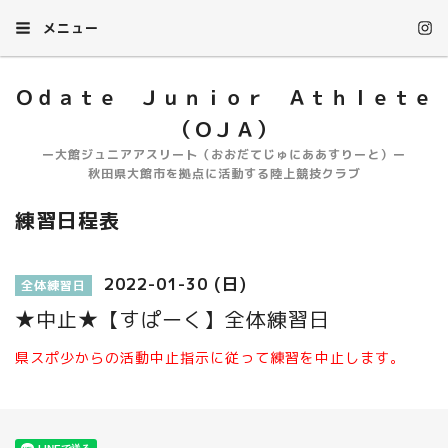
メニュー
Ｏｄａｔｅ Ｊｕｎｉｏｒ Ａｔｈｌｅｔｅ
（ＯＪＡ）
ー大館ジュニアアスリート（おおだてじゅにああすりーと）ー
秋田県大館市を拠点に活動する陸上競技クラブ
練習日程表
2022-01-30 (日)
全体練習日
★中止★【すぱーく】全体練習日
県スポ少からの活動中止指示に従って練習を中止します。