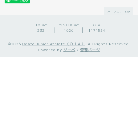
PAGE TOP
TODAY
YESTERDAY
TOTAL
232
1626
1171554
©2026
Odate Junior Athlete（ＯＪＡ）
. All Rights Reserved.
Powered by
グーペ
/
管理ページ