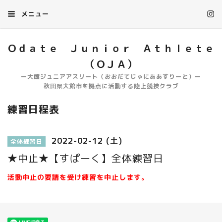
メニュー
Ｏｄａｔｅ Ｊｕｎｉｏｒ Ａｔｈｌｅｔｅ
（ＯＪＡ）
ー大館ジュニアアスリート（おおだてじゅにああすりーと）ー
秋田県大館市を拠点に活動する陸上競技クラブ
練習日程表
2022-02-12 (土)
全体練習日
★中止★【すぱーく】全体練習日
活動中止の要請を受け練習を中止します。