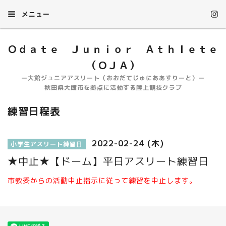
メニュー
Ｏｄａｔｅ Ｊｕｎｉｏｒ Ａｔｈｌｅｔｅ
（ＯＪＡ）
ー大館ジュニアアスリート（おおだてじゅにああすりーと）ー
秋田県大館市を拠点に活動する陸上競技クラブ
練習日程表
2022-02-24 (木)
小学生アスリート練習日
★中止★【ドーム】平日アスリート練習日
市教委からの活動中止指示に従って練習を中止します。