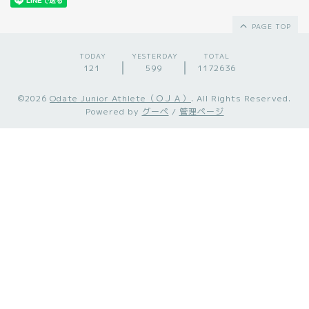
PAGE TOP
TODAY
YESTERDAY
TOTAL
121
599
1172636
©2026
Odate Junior Athlete（ＯＪＡ）
. All Rights Reserved.
Powered by
グーペ
/
管理ページ