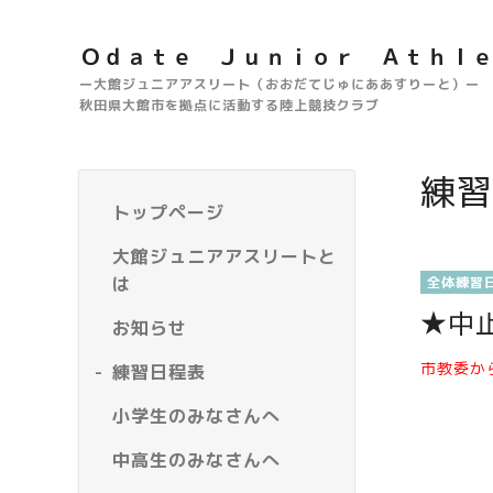
Ｏｄａｔｅ Ｊｕｎｉｏｒ Ａｔｈｌ
ー大館ジュニアアスリート（おおだてじゅにああすりーと）ー
秋田県大館市を拠点に活動する陸上競技クラブ
練習
トップページ
大館ジュニアアスリートと
は
全体練習
★中
お知らせ
市教委か
練習日程表
小学生のみなさんへ
中高生のみなさんへ