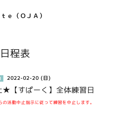
ｅｔｅ（ＯＪＡ）
日程表
2022-02-20 (日)
日
止★【すぱーく】全体練習日
らの活動中止指示に従って練習を中止します。