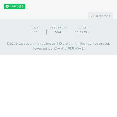
PAGE TOP
TODAY
YESTERDAY
TOTAL
611
594
1170307
©2026
Odate Junior Athlete（ＯＪＡ）
. All Rights Reserved.
Powered by
グーペ
/
管理ページ