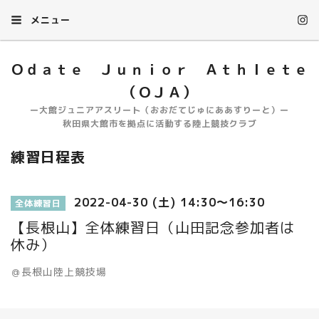
メニュー
Ｏｄａｔｅ Ｊｕｎｉｏｒ Ａｔｈｌｅｔｅ
（ＯＪＡ）
ー大館ジュニアアスリート（おおだてじゅにああすりーと）ー
秋田県大館市を拠点に活動する陸上競技クラブ
練習日程表
2022-04-30 (土) 14:30～16:30
全体練習日
【長根山】全体練習日（山田記念参加者は
休み）
＠長根山陸上競技場