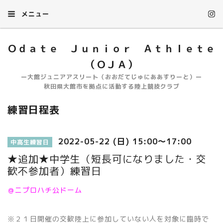
メニュー
Ｏｄａｔｅ Ｊｕｎｉｏｒ Ａｔｈｌｅｔｅ
（ＯＪＡ）
ー大館ジュニアアスリート（おおだてじゅにああすりーと）ー
秋田県大館市を拠点に活動する陸上競技クラブ
練習日程表
2022-05-22 (日) 15:00～17:00
中高生練習日
★追加★中学生（短長可になりました・交
歓不参加者）練習日
＠ニプロハチ公ドーム
※２１日開催の交歓陸上に参加していない人を対象に臨時で