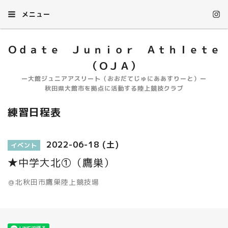
メニュー
Ｏｄａｔｅ Ｊｕｎｉｏｒ Ａｔｈｌｅｔｅ
（ＯＪＡ）
ー大館ジュニアアスリート（おおだてじゅにああすりーと）ー
秋田県大館市を拠点に活動する陸上競技クラブ
練習日程表
2022-06-18 (土)
イベント
★中学大北①（鷹巣）
＠北秋田市鷹巣陸上競技場