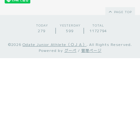
PAGE TOP
TODAY
YESTERDAY
TOTAL
279
599
1172794
©2026
Odate Junior Athlete（ＯＪＡ）
. All Rights Reserved.
Powered by
グーペ
/
管理ページ