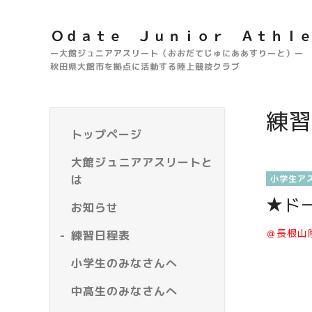
Ｏｄａｔｅ Ｊｕｎｉｏｒ Ａｔｈｌ
ー大館ジュニアアスリート（おおだてじゅにああすりーと）ー
秋田県大館市を拠点に活動する陸上競技クラブ
練習
トップページ
大館ジュニアアスリートと
は
小学生ア
★ド
お知らせ
＠長根山
練習日程表
小学生のみなさんへ
中高生のみなさんへ