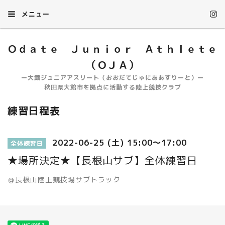
メニュー
Ｏｄａｔｅ Ｊｕｎｉｏｒ Ａｔｈｌｅｔｅ
（ＯＪＡ）
ー大館ジュニアアスリート（おおだてじゅにああすりーと）ー
秋田県大館市を拠点に活動する陸上競技クラブ
練習日程表
2022-06-25 (土) 15:00～17:00
全体練習日
★場所決定★【長根山サブ】全体練習日
＠長根山陸上競技場サブトラック