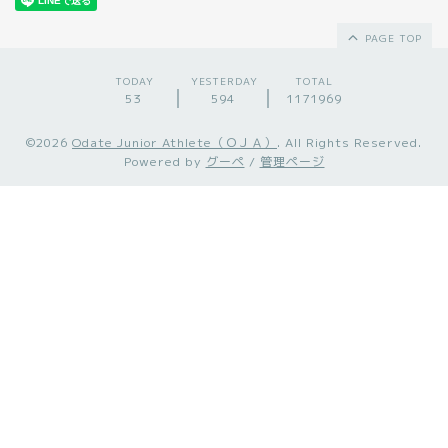
PAGE TOP
TODAY
YESTERDAY
TOTAL
53
594
1171969
©2026
Odate Junior Athlete（ＯＪＡ）
. All Rights Reserved.
Powered by
グーペ
/
管理ページ