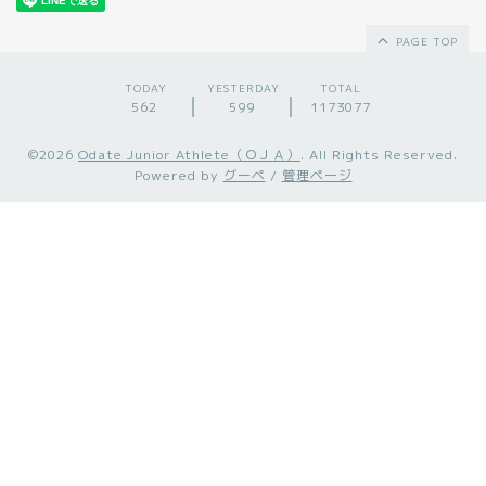
PAGE TOP
TODAY
YESTERDAY
TOTAL
562
599
1173077
©2026
Odate Junior Athlete（ＯＪＡ）
. All Rights Reserved.
Powered by
グーペ
/
管理ページ