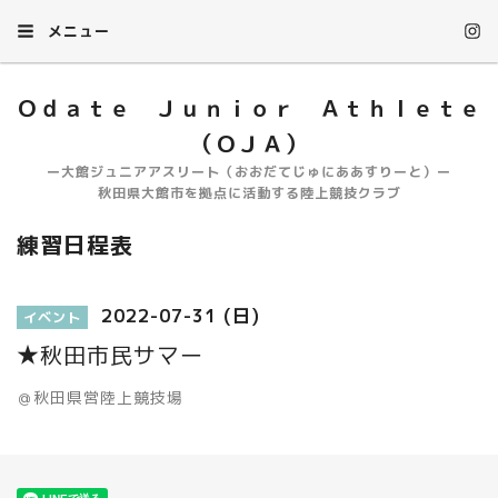
メニュー
Ｏｄａｔｅ Ｊｕｎｉｏｒ Ａｔｈｌｅｔｅ
（ＯＪＡ）
ー大館ジュニアアスリート（おおだてじゅにああすりーと）ー
秋田県大館市を拠点に活動する陸上競技クラブ
練習日程表
2022-07-31 (日)
イベント
★秋田市民サマー
＠秋田県営陸上競技場