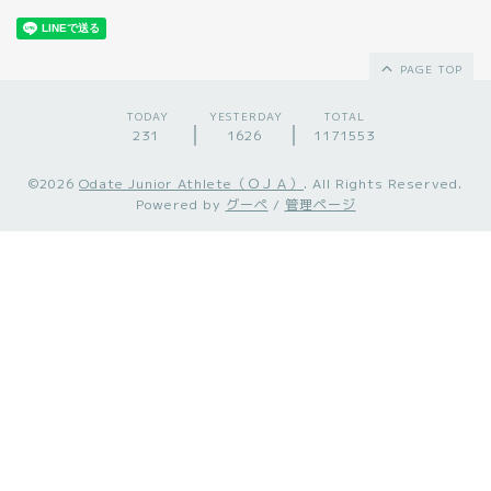
PAGE TOP
TODAY
YESTERDAY
TOTAL
231
1626
1171553
©2026
Odate Junior Athlete（ＯＪＡ）
. All Rights Reserved.
Powered by
グーペ
/
管理ページ