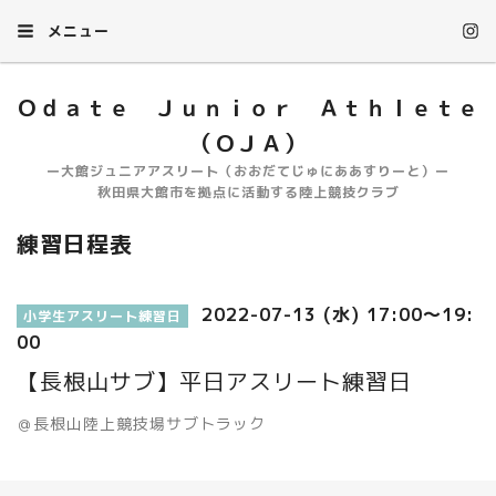
メニュー
Ｏｄａｔｅ Ｊｕｎｉｏｒ Ａｔｈｌｅｔｅ
（ＯＪＡ）
ー大館ジュニアアスリート（おおだてじゅにああすりーと）ー
秋田県大館市を拠点に活動する陸上競技クラブ
練習日程表
2022-07-13 (水) 17:00～19:
小学生アスリート練習日
00
【長根山サブ】平日アスリート練習日
＠長根山陸上競技場サブトラック