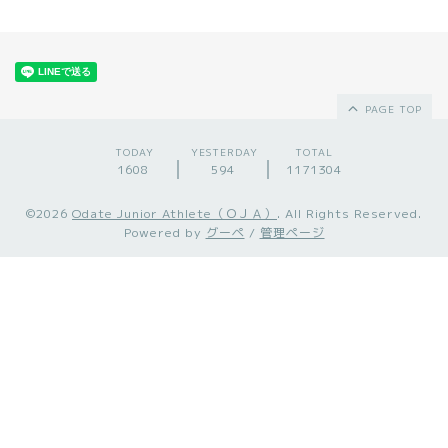
PAGE TOP
TODAY
YESTERDAY
TOTAL
1608
594
1171304
©2026
Odate Junior Athlete（ＯＪＡ）
. All Rights Reserved.
Powered by
グーペ
/
管理ページ