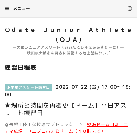
メニュー
Ｏｄａｔｅ Ｊｕｎｉｏｒ Ａｔｈｌｅｔｅ
（ＯＪＡ）
ー大館ジュニアアスリート（おおだてじゅにああすりーと）ー
秋田県大館市を拠点に活動する陸上競技クラブ
練習日程表
2022-07-22 (金) 17:00～18:
小学生アスリート練習日
00
★場所と時間を再変更【ドーム】平日アス
リート練習日
＠長根山陸上競技場サブトラック →
樹海ドームコミュニ
ティ広場 →ニプロハチ公ドーム（１８時まで）