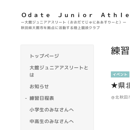
Ｏｄａｔｅ Ｊｕｎｉｏｒ Ａｔｈｌ
ー大館ジュニアアスリート（おおだてじゅにああすりーと）ー
秋田県大館市を拠点に活動する陸上競技クラブ
練習
トップページ
大館ジュニアアスリートと
は
イベント
★県
お知らせ
＠北秋田
練習日程表
小学生のみなさんへ
中高生のみなさんへ