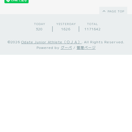
PAGE TOP
TODAY
YESTERDAY
TOTAL
320
1626
1171642
©2026
Odate Junior Athlete（ＯＪＡ）
. All Rights Reserved.
Powered by
グーペ
/
管理ページ