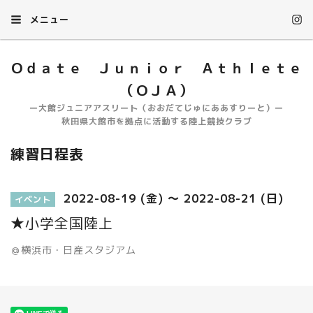
メニュー
Ｏｄａｔｅ Ｊｕｎｉｏｒ Ａｔｈｌｅｔｅ
（ＯＪＡ）
ー大館ジュニアアスリート（おおだてじゅにああすりーと）ー
秋田県大館市を拠点に活動する陸上競技クラブ
練習日程表
2022-08-19 (金) ～ 2022-08-21 (日)
イベント
★小学全国陸上
＠横浜市・日産スタジアム