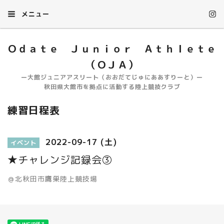
メニュー
Ｏｄａｔｅ Ｊｕｎｉｏｒ Ａｔｈｌｅｔｅ
（ＯＪＡ）
ー大館ジュニアアスリート（おおだてじゅにああすりーと）ー
秋田県大館市を拠点に活動する陸上競技クラブ
練習日程表
2022-09-17 (土)
イベント
★チャレンジ記録会③
＠北秋田市鷹巣陸上競技場