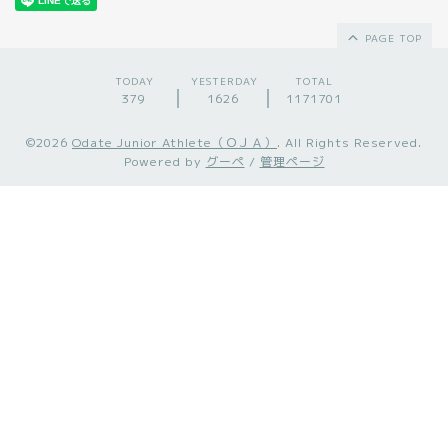
PAGE TOP
TODAY
YESTERDAY
TOTAL
379
1626
1171701
©2026
Odate Junior Athlete（ＯＪＡ）
. All Rights Reserved.
Powered by
グーペ
/
管理ページ