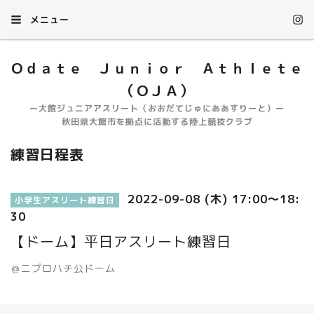
メニュー
Ｏｄａｔｅ Ｊｕｎｉｏｒ Ａｔｈｌｅｔｅ
（ＯＪＡ）
ー大館ジュニアアスリート（おおだてじゅにああすりーと）ー
秋田県大館市を拠点に活動する陸上競技クラブ
練習日程表
2022-09-08 (木) 17:00～18:
小学生アスリート練習日
30
【ドーム】平日アスリート練習日
＠ニプロハチ公ドーム