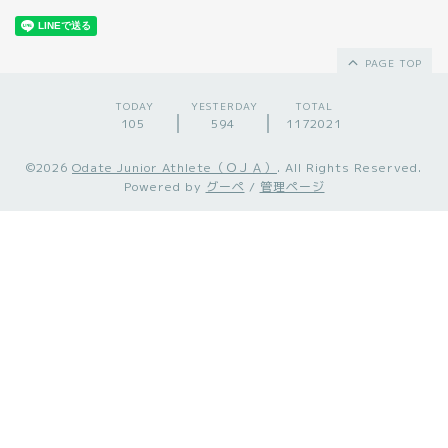
PAGE TOP
TODAY
YESTERDAY
TOTAL
105
594
1172021
©2026
Odate Junior Athlete（ＯＪＡ）
. All Rights Reserved.
Powered by
グーペ
/
管理ページ