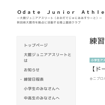
Ｏｄａｔｅ Ｊｕｎｉｏｒ Ａｔｈｌ
ー大館ジュニアアスリート（おおだてじゅにああすりーと）ー
秋田県大館市を拠点に活動する陸上競技クラブ
練習
トップページ
大館ジュニアアスリートと
は
小学生ア
【ド
お知らせ
＠ニプロ
練習日程表
小学生のみなさんへ
中高生のみなさんへ