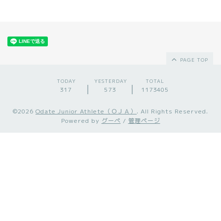
PAGE TOP
TODAY
YESTERDAY
TOTAL
317
573
1173405
©2026
Odate Junior Athlete（ＯＪＡ）
. All Rights Reserved.
Powered by
グーペ
/
管理ページ