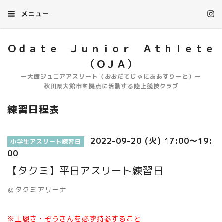
メニュー
Ｏｄａｔｅ Ｊｕｎｉｏｒ Ａｔｈｌｅｔｅ
（ＯＪＡ）
ー大館ジュニアアスリート（おおだてじゅにああすりーと）ー
秋田県大館市を拠点に活動する陸上競技クラブ
練習日程表
2022-09-20 (火) 17:00～19:
小学生アスリート練習日
00
【タクミ】平日アスリート練習日
＠タクミアリーナ
※上履き・ぞうきんを必ず持参すること