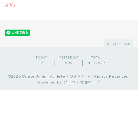
ます。
PAGE TOP
TODAY
YESTERDAY
TOTAL
12
599
1172527
©2026
Odate Junior Athlete（ＯＪＡ）
. All Rights Reserved.
Powered by
グーペ
/
管理ページ