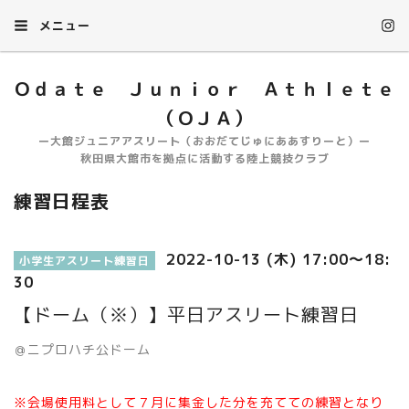
メニュー
Ｏｄａｔｅ Ｊｕｎｉｏｒ Ａｔｈｌｅｔｅ
（ＯＪＡ）
ー大館ジュニアアスリート（おおだてじゅにああすりーと）ー
秋田県大館市を拠点に活動する陸上競技クラブ
練習日程表
2022-10-13 (木) 17:00～18:
小学生アスリート練習日
30
【ドーム（※）】平日アスリート練習日
＠ニプロハチ公ドーム
※会場使用料として７月に集金した分を充てての練習となり