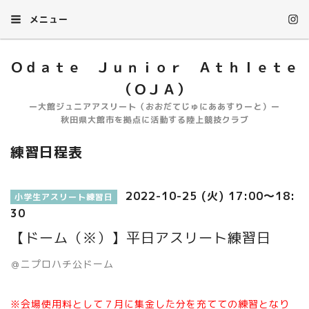
メニュー
Ｏｄａｔｅ Ｊｕｎｉｏｒ Ａｔｈｌｅｔｅ
（ＯＪＡ）
ー大館ジュニアアスリート（おおだてじゅにああすりーと）ー
秋田県大館市を拠点に活動する陸上競技クラブ
練習日程表
2022-10-25 (火) 17:00～18:
小学生アスリート練習日
30
【ドーム（※）】平日アスリート練習日
＠ニプロハチ公ドーム
※会場使用料として７月に集金した分を充てての練習となり