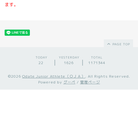
ます。
PAGE TOP
TODAY
YESTERDAY
TOTAL
22
1626
1171344
©2026
Odate Junior Athlete（ＯＪＡ）
. All Rights Reserved.
Powered by
グーペ
/
管理ページ