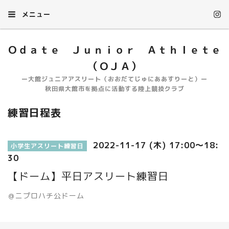
メニュー
Ｏｄａｔｅ Ｊｕｎｉｏｒ Ａｔｈｌｅｔｅ
（ＯＪＡ）
ー大館ジュニアアスリート（おおだてじゅにああすりーと）ー
秋田県大館市を拠点に活動する陸上競技クラブ
練習日程表
2022-11-17 (木) 17:00～18:
小学生アスリート練習日
30
【ドーム】平日アスリート練習日
＠ニプロハチ公ドーム