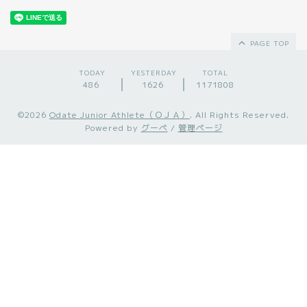
PAGE TOP
TODAY
YESTERDAY
TOTAL
486
1626
1171808
©2026
Odate Junior Athlete（ＯＪＡ）
. All Rights Reserved.
Powered by
グーペ
/
管理ページ