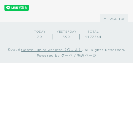
PAGE TOP
TODAY
YESTERDAY
TOTAL
29
599
1172544
©2026
Odate Junior Athlete（ＯＪＡ）
. All Rights Reserved.
Powered by
グーペ
/
管理ページ