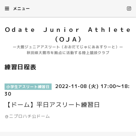
メニュー
Ｏｄａｔｅ Ｊｕｎｉｏｒ Ａｔｈｌｅｔｅ
（ＯＪＡ）
ー大館ジュニアアスリート（おおだてじゅにああすりーと）ー
秋田県大館市を拠点に活動する陸上競技クラブ
練習日程表
2022-11-08 (火) 17:00～18:
小学生アスリート練習日
30
【ドーム】平日アスリート練習日
＠ニプロハチ公ドーム