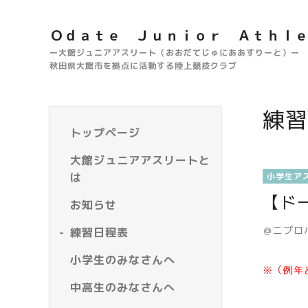
Ｏｄａｔｅ Ｊｕｎｉｏｒ Ａｔｈｌ
ー大館ジュニアアスリート（おおだてじゅにああすりーと）ー
秋田県大館市を拠点に活動する陸上競技クラブ
練習
トップページ
大館ジュニアアスリートと
は
小学生ア
【ド
お知らせ
＠ニプロ
練習日程表
小学生のみなさんへ
※（例年
中高生のみなさんへ