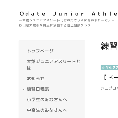
Ｏｄａｔｅ Ｊｕｎｉｏｒ Ａｔｈｌ
ー大館ジュニアアスリート（おおだてじゅにああすりーと）ー
秋田県大館市を拠点に活動する陸上競技クラブ
練習
トップページ
大館ジュニアアスリートと
は
小学生ア
【ド
お知らせ
＠ニプロ
練習日程表
小学生のみなさんへ
中高生のみなさんへ