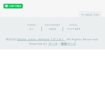
PAGE TOP
TODAY
YESTERDAY
TOTAL
21
1626
1171343
©2026
Odate Junior Athlete（ＯＪＡ）
. All Rights Reserved.
Powered by
グーペ
/
管理ページ