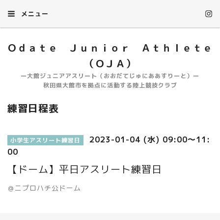
メニュー
Ｏｄａｔｅ Ｊｕｎｉｏｒ Ａｔｈｌｅｔｅ
（ＯＪＡ）
ー大館ジュニアアスリート（おおだてじゅにああすりーと）ー
秋田県大館市を拠点に活動する陸上競技クラブ
練習日程表
2023-01-04 (水) 09:00～11:
小学生アスリート練習日
00
【ドーム】平日アスリート練習日
＠ニプロハチ公ドーム