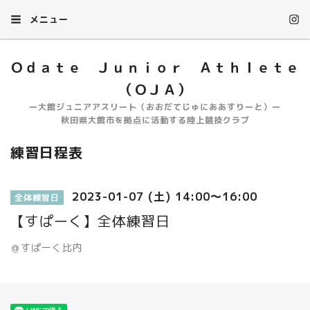
メニュー
Ｏｄａｔｅ Ｊｕｎｉｏｒ Ａｔｈｌｅｔｅ
（ＯＪＡ）
ー大館ジュニアアスリート（おおだてじゅにああすりーと）ー
秋田県大館市を拠点に活動する陸上競技クラブ
練習日程表
2023-01-07 (土) 14:00～16:00
全体練習日
【すぱーく】全体練習日
＠すぱーく比内