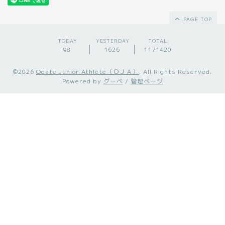
PAGE TOP
TODAY
YESTERDAY
TOTAL
98
1626
1171420
©2026
Odate Junior Athlete（ＯＪＡ）
. All Rights Reserved.
Powered by
グーペ
/
管理ページ