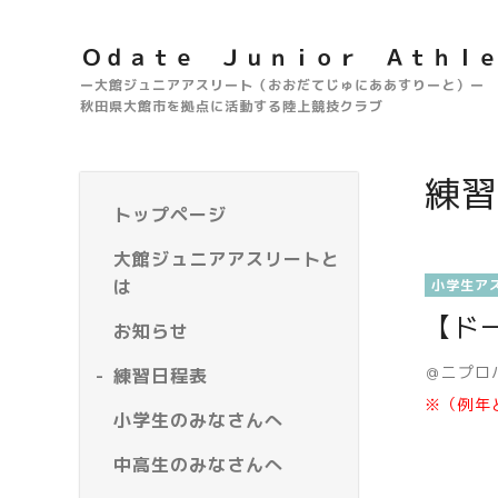
Ｏｄａｔｅ Ｊｕｎｉｏｒ Ａｔｈｌ
ー大館ジュニアアスリート（おおだてじゅにああすりーと）ー
秋田県大館市を拠点に活動する陸上競技クラブ
練習
トップページ
大館ジュニアアスリートと
は
小学生ア
【ド
お知らせ
＠ニプロ
練習日程表
※（例年
小学生のみなさんへ
中高生のみなさんへ