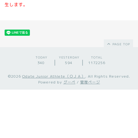
生します。
PAGE TOP
TODAY
YESTERDAY
TOTAL
340
594
1172256
©2026
Odate Junior Athlete（ＯＪＡ）
. All Rights Reserved.
Powered by
グーペ
/
管理ページ