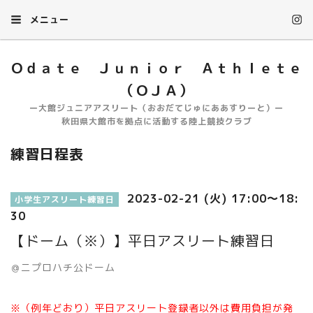
メニュー
Ｏｄａｔｅ Ｊｕｎｉｏｒ Ａｔｈｌｅｔｅ
（ＯＪＡ）
ー大館ジュニアアスリート（おおだてじゅにああすりーと）ー
秋田県大館市を拠点に活動する陸上競技クラブ
練習日程表
2023-02-21 (火) 17:00～18:
小学生アスリート練習日
30
【ドーム（※）】平日アスリート練習日
＠ニプロハチ公ドーム
※（例年どおり）平日アスリート登録者以外は費用負担が発