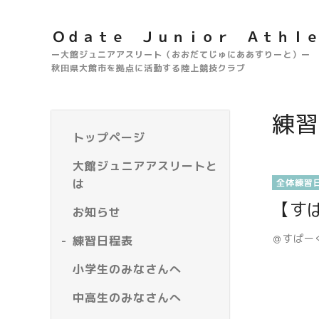
Ｏｄａｔｅ Ｊｕｎｉｏｒ Ａｔｈｌ
ー大館ジュニアアスリート（おおだてじゅにああすりーと）ー
秋田県大館市を拠点に活動する陸上競技クラブ
練習
トップページ
大館ジュニアアスリートと
は
全体練習
【す
お知らせ
＠すぱー
練習日程表
小学生のみなさんへ
中高生のみなさんへ