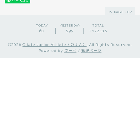
PAGE TOP
TODAY
YESTERDAY
TOTAL
68
599
1172583
©2026
Odate Junior Athlete（ＯＪＡ）
. All Rights Reserved.
Powered by
グーペ
/
管理ページ