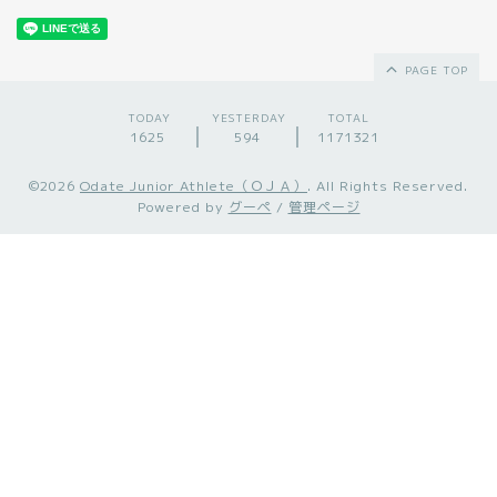
PAGE TOP
TODAY
YESTERDAY
TOTAL
1625
594
1171321
©2026
Odate Junior Athlete（ＯＪＡ）
. All Rights Reserved.
Powered by
グーペ
/
管理ページ