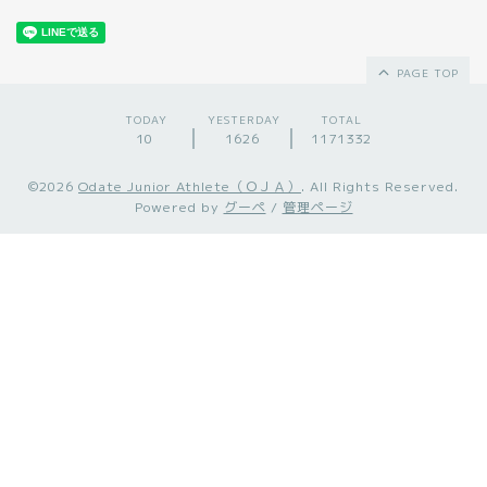
PAGE TOP
TODAY
YESTERDAY
TOTAL
10
1626
1171332
©2026
Odate Junior Athlete（ＯＪＡ）
. All Rights Reserved.
Powered by
グーペ
/
管理ページ