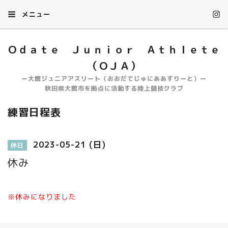
メニュー
Ｏｄａｔｅ Ｊｕｎｉｏｒ Ａｔｈｌｅｔｅ
（ＯＪＡ）
ー大館ジュニアアスリート（おおだてじゅにああすりーと）ー
秋田県大館市を拠点に活動する陸上競技クラブ
練習日程表
2023-05-21 (日)
休日
休み
※休みになりました