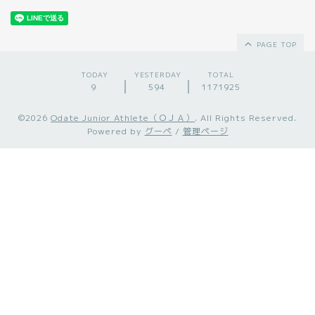
PAGE TOP
TODAY
YESTERDAY
TOTAL
9
594
1171925
©2026
Odate Junior Athlete（ＯＪＡ）
. All Rights Reserved.
Powered by
グーペ
/
管理ページ