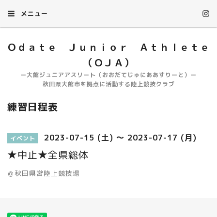
メニュー
Ｏｄａｔｅ Ｊｕｎｉｏｒ Ａｔｈｌｅｔｅ
（ＯＪＡ）
ー大館ジュニアアスリート（おおだてじゅにああすりーと）ー
秋田県大館市を拠点に活動する陸上競技クラブ
練習日程表
2023-07-15 (土) ～ 2023-07-17 (月)
イベント
★中止★全県総体
＠秋田県営陸上競技場