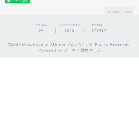
PAGE TOP
TODAY
YESTERDAY
TOTAL
25
1626
1171347
©2026
Odate Junior Athlete（ＯＪＡ）
. All Rights Reserved.
Powered by
グーペ
/
管理ページ