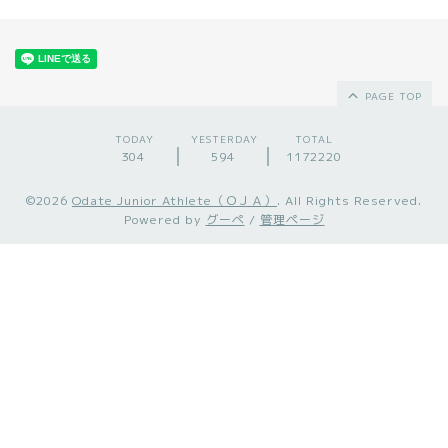
PAGE TOP
TODAY
YESTERDAY
TOTAL
304
594
1172220
©2026
Odate Junior Athlete（ＯＪＡ）
. All Rights Reserved.
Powered by
グーペ
/
管理ページ