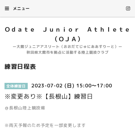
メニュー
Ｏｄａｔｅ Ｊｕｎｉｏｒ Ａｔｈｌｅｔｅ
（ＯＪＡ）
ー大館ジュニアアスリート（おおだてじゅにああすりーと）ー
秋田県大館市を拠点に活動する陸上競技クラブ
練習日程表
2023-07-02 (日) 15:00～17:00
全体練習日
※変更あり※【長根山】練習日
＠長根山陸上競技場
※雨天予報のため予定を一部変更します