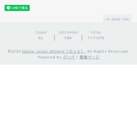
PAGE TOP
TODAY
YESTERDAY
TOTAL
62
594
1171978
©2026
Odate Junior Athlete（ＯＪＡ）
. All Rights Reserved.
Powered by
グーペ
/
管理ページ