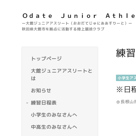
Ｏｄａｔｅ Ｊｕｎｉｏｒ Ａｔｈｌ
ー大館ジュニアアスリート（おおだてじゅにああすりーと）ー
秋田県大館市を拠点に活動する陸上競技クラブ
練習
トップページ
大館ジュニアアスリートと
は
小学生ア
※日
お知らせ
＠長根山
練習日程表
小学生のみなさんへ
中高生のみなさんへ