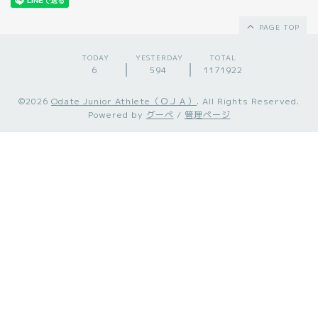
PAGE TOP
TODAY
YESTERDAY
TOTAL
6
594
1171922
©2026
Odate Junior Athlete（ＯＪＡ）
. All Rights Reserved.
Powered by
グーペ
/
管理ページ